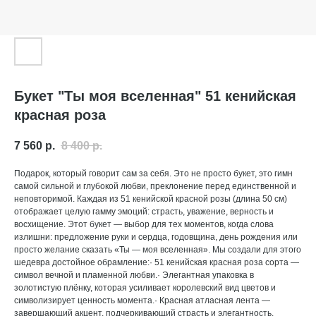
Букет "Ты моя вселенная" 51 кенийская
красная роза
7 560
р.
8 400
р.
Подарок, который говорит сам за себя. Это не просто букет, это гимн
самой сильной и глубокой любви, преклонение перед единственной и
неповторимой. Каждая из 51 кенийской красной розы (длина 50 см)
отображает целую гамму эмоций: страсть, уважение, верность и
восхищение. Этот букет — выбор для тех моментов, когда слова
излишни: предложение руки и сердца, годовщина, день рождения или
просто желание сказать «Ты — моя вселенная». Мы создали для этого
шедевра достойное обрамление:· 51 кенийская красная роза сорта —
символ вечной и пламенной любви.· Элегантная упаковка в
золотистую плёнку, которая усиливает королевский вид цветов и
символизирует ценность момента.· Красная атласная лента —
завершающий акцент, подчеркивающий страсть и элегантность.