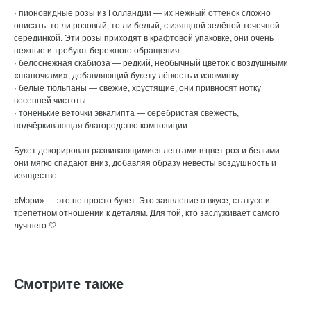
· пионовидные розы из Голландии — их нежный оттенок сложно
описать: то ли розовый, то ли белый, с изящной зелёной точечной
серединкой. Эти розы приходят в крафтовой упаковке, они очень
нежные и требуют бережного обращения
· белоснежная скабиоза — редкий, необычный цветок с воздушными
«шапочками», добавляющий букету лёгкость и изюминку
· белые тюльпаны — свежие, хрустящие, они привносят нотку
весенней чистоты
· тоненькие веточки эвкалипта — серебристая свежесть,
подчёркивающая благородство композиции
Букет декорирован развивающимися лентами в цвет роз и белыми —
они мягко спадают вниз, добавляя образу невесты воздушность и
изящество.
«Мэри» — это не просто букет. Это заявление о вкусе, статусе и
трепетном отношении к деталям. Для той, кто заслуживает самого
лучшего 🤍
Смотрите также